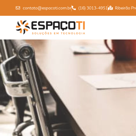
contato@espacoti.com.br
(16) 3013-4951
Ribeirão Pr