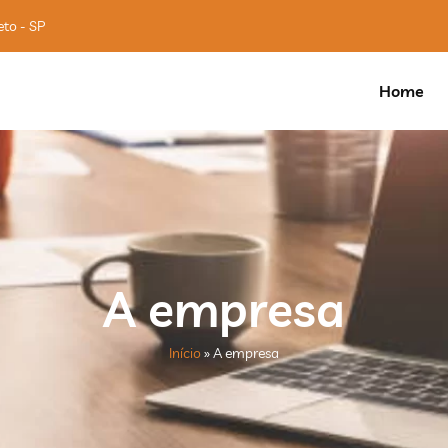
eto - SP
Home
A empresa
Início
»
A empresa